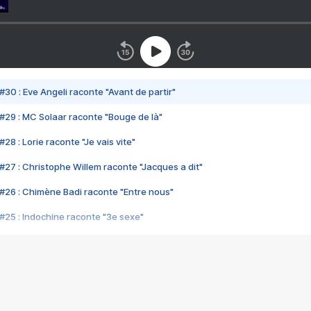
#30 : Eve Angeli raconte "Avant de partir"
#29 : MC Solaar raconte "Bouge de là"
28 : Lorie raconte "Je vais vite"
#27 : Christophe Willem raconte "Jacques a dit"
#26 : Chimène Badi raconte "Entre nous"
#25 : Indochine raconte "3e sexe"
#24 : Zaho raconte "C'est chelou"
#23 : Patrick Bruel raconte "Au café des délices"
#22 : Kyo raconte "Le chemin"