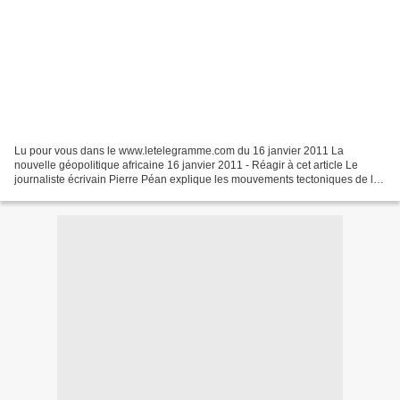
Lu pour vous dans le www.letelegramme.com du 16 janvier 2011 La
nouvelle géopolitique africaine 16 janvier 2011 - Réagir à cet article Le
journaliste écrivain Pierre Péan explique les mouvements tectoniques de la
géopolitique africaine. Après la publication...