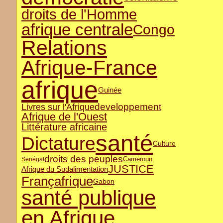
droits de l'Homme
afrique centrale
Congo
Relations
Afrique-France
afrique
Guinée
developpement
Livres sur l'Afrique
Afrique de l'Ouest
Littérature africaine
santé
Dictature
Culture
droits des peuples
Cameroun
Senégal
JUSTICE
Afrique du Sud
alimentation
Françafrique
Gabon
santé publique
en Afrique