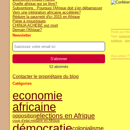
Quelle afrique qui se lève?
Subventions : Pourquoi l'Afrique doit s'en débarrasser
Vers une intégration africaine accélérée?
Réduire la pauvreté d'ici 2015 en Afrique
Piège à moustiques
CHINUA ACHEBE est mort
Demain l'Afrique?
Posté par Kib
Newsletter
Tags:
entrepr
politique
,
ris
Vous aimez ?
52 abonnés
Contacter le propriétaire du blog
Catégories
economie
africaine
elections en Afrique
opposition
coup d'etat militaire en Afrique
démocratie
colonialisme