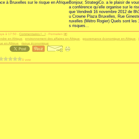
Bonjour, StrategiCo. a le plaisir de vous
a conférence qu’elle organise sur le ris
que Vendredi 16 novembre 2012 de 8h3
u Crowne Plaza Bruxelles, Rue Ginest
ruxelles (Métro Rogier) Quels sont les 
s risques...
aya à 17:50 -
Commentaires [
…
]
- Permalien [
#
]
endre en Afrique
,
environnement des affaires en Afrique
,
gouvernance économique en Afrique
,
que en Afrique
,
risque économique
0 vote