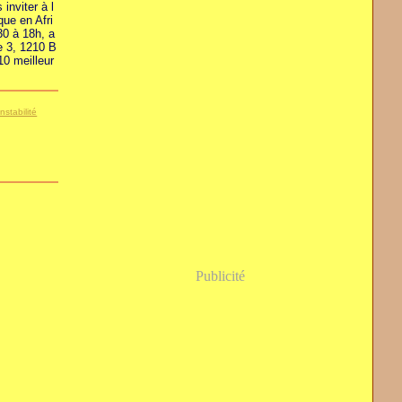
 inviter à l
que en Afri
0 à 18h, a
e 3, 1210 B
10 meilleur
instabilité
Publicité