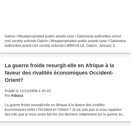
Gabon / Misappropriated public assets case / Gabonese authorities arrest
civil society activists Gabon / Misappropriated public assets case / Gabonese
authorities arrest civil society activists LIBREVILLE, Gabon, January 3,
2009/African Press Organization...
La guerre froide resurgit-elle en Afrique à la
faveur des rivalités économiques Occident-
Orient?
Publié le 12/12/2008 à 20:43
Par
Kibaya
La guerre froide resurgit-elle en Afrique à la faveur des rivalités
économiques entre l’Occident et l’Orient ? Je ne sais pas si vous rappelez
des info que je vous avais fait lire ces derniers notamment sur la guerre au
Congo (RDC) où un journal en ligne...