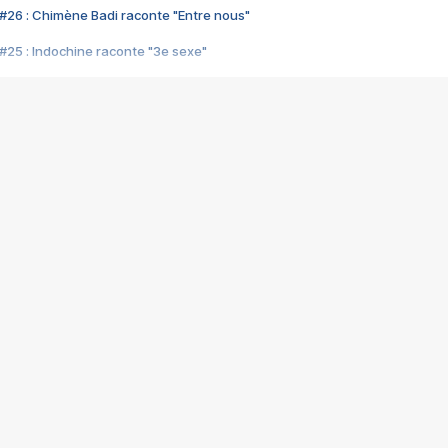
#26 : Chimène Badi raconte "Entre nous"
#25 : Indochine raconte "3e sexe"
#24 : Zaho raconte "C'est chelou"
#23 : Patrick Bruel raconte "Au café des délices"
#22 : Kyo raconte "Le chemin"
#21 : Nolwenn Leroy raconte "Cassé"
#20 : Patrick Hernandez raconte "Born to be alive"
#19 : Lorie raconte "Près de moi"
#18 : Michael Jones raconte "A nos actes manqués" (avec Jean-Jacque
#17 : Khaled raconte "Aïcha"
#16 : Corneille raconte "Parce qu'on vient de loin"
#15 : Indochine raconte "L'aventurier"
14 : Lorie raconte "Sur un air latino"