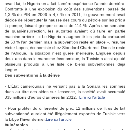
avant lui, le Nigeria en a fait l'amère expérience l'année dernière.
Confronté à une explosion du coût des subventions, passé de
1,3 % du PIB en 2006 à 4,7 % en 2011, le gouvernement avait
décidé de répercuter la hausse des cours du pétrole sur les prix à
la pompe, faisant grimper ceux-ci de 114 %. Après une semaine
de quasi-insurrection, les autorités avaient dû faire en partie
machine arrière : « Le Nigeria a augmenté les prix du carburant
de 50 % l'an dernier, mais la subvention reste en place », résume
Victor Lopes, économiste chez Standard Chartered. Dans le reste
de l'Afrique, la situation n'est guère meilleure. Engluée depuis
deux ans dans le marasme économique, la Tunisie a ainsi ajouté
plusieurs produits à une liste de biens subventionnés déjà
longue.
Des subventions à la dérive
- L'État camerounais ne versant pas à la Sonara les sommes
dues au titre des aides sur l'essence, la société avait accumulé
335 millions d'euros d'arriérés fin 2012.
Lire ici l'article
- Pour profiter du différentiel de prix, 12 millions de litres de lait
subventionné auraient été illégalement exportés de Tunisie vers
la Libye l'hiver dernier.
Lire ici l'article
Vulnérables