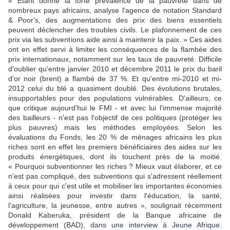
« Étant donné la forte prévalence de la pauvreté dans de
nombreux pays africains, analyse l'agence de notation Standard
& Poor's, des augmentations des prix des biens essentiels
peuvent déclencher des troubles civils. Le plafonnement de ces
prix via les subventions aide ainsi à maintenir la paix. » Ces aides
ont en effet servi à limiter les conséquences de la flambée des
prix internationaux, notamment sur les taux de pauvreté. Difficile
d'oublier qu'entre janvier 2010 et décembre 2011 le prix du baril
d'or noir (brent) a flambé de 37 %. Et qu'entre mi-2010 et mi-
2012 celui du blé a quasiment doublé. Des évolutions brutales,
insupportables pour des populations vulnérables. D
'ailleurs, ce
que critique aujourd'hui le FMI - et avec lui l'immense majorité
des bailleurs - n'est pas l'objectif de ces politiques (protéger les
plus pauvres) mais les méthodes employées. Selon les
évaluations du Fonds, les 20 % de ménages africains les plus
riches sont en effet les premiers bénéficiaires des aides sur les
produits énergétiques, dont ils touchent près de la moitié.
« Pourquoi subventionner les riches ? Mieux vaut élaborer, et ce
n'est pas compliqué, des subventions qui s'adressent réellement
à ceux pour qui c'est utile et mobiliser les importantes économies
ainsi réalisées pour investir dans l'éducation, la santé,
l'agriculture, la jeunesse, entre autres », soulignait récemment
Donald Kaberuka, président de la Banque africaine de
développement (BAD),
dans une interview à Jeune Afrique
.