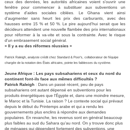
ceux des denrées, les autorités africaines voient s'ouvrir une
fenêtre pour commencer à substituer aux subventions un
système d'aides sociales ciblées. Le Ghana vient ainsi
d'augmenter sans heurt les prix des carburants, avec des
hausses entre 15 % et 50 %. Le pire aujourd'hui serait que les
décideurs attendent une nouvelle flambée des prix internationaux
pour réformer à la va-vite et sous la contrainte. Avec le risque
d'un embrasement social général.
« Il y a eu des réformes réussies »
Patrick Raleigh, analyste crédit chez Standard & Poor's,
collaborateur de l'équipe
chargée de la notation des États africains, pointe les faiblesses du système.
Jeune Afrique : Les pays subsahariens et ceux du nord du
continent font-ils face aux mêmes difficultés ?
Patrick Raleigh
: Dans un passé récent, peu de pays
subsahariens ont autant dépensé en subventions pour les
produits énergétiques que l'Égypte et, dans une moindre mesure,
le Maroc et la Tunisie. La raison ? Le contexte social qui prévaut
depuis le début du Printemps arabe et qui a rendu les
gouvernements plus enclins à répondre aux demandes
populaires. En revanche, les revenus sont en général beaucoup
plus faibles au sud du Sahara qu'au nord. On y trouve donc plus
de ménages qui dépendent fortement des subventions, une