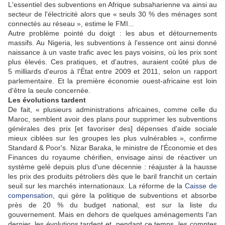
L'essentiel des subventions en Afrique subsaharienne va ainsi au
secteur de l'électricité alors que « seuls 30 % des ménages sont
connectés au réseau », estime le FMI...
Autre problème pointé du doigt : les abus et détournements
massifs. Au Nigeria, les subventions à l'essence ont ainsi donné
naissance à un vaste trafic avec les pays voisins, où les prix sont
plus élevés. Ces pratiques, et d'autres, auraient coûté plus de
5 milliards d'euros à l'État entre 2009 et 2011, selon un rapport
parlementaire. Et la première économie ouest-africaine est loin
d'être la seule concernée.
Les évolutions tardent
De fait, « plusieurs administrations africaines, comme celle du
Maroc, semblent avoir des plans pour supprimer les subventions
générales des prix [et favoriser des] dépenses d'aide sociale
mieux ciblées sur les groupes les plus vulnérables », confirme
Standard & Poor's. Nizar Baraka, le ministre de l'Économie et des
Finances du royaume chérifien, envisage ainsi de réactiver un
système gelé depuis plus d'une décennie : réajuster à la hausse
les prix des produits pétroliers dès que le baril franchit un certain
seuil sur les marchés internationaux. La réforme de la
Caisse de
compensation
, qui gère la politique de subventions et absorbe
près de 20 % du budget national, est sur la liste du
gouvernement. Mais en dehors de quelques aménagements l'an
dernier, les évolutions tardent et, pendant ce temps, les comptes