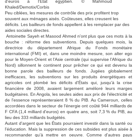
Peu ciblées, les mesures de contrôle des prix profitent trop
souvent aux ménages aisés. Coûteuses, elles creusent les
déficits. Les bailleurs de fonds appellent à les remplacer par des
aides sociales directes.
Antoinette Sayeh et Masood Ahmed n'ont plus que ces mots à la
bouche : réforme des subventions. Depuis quelques mois, la
directrice du département Afrique du Fonds monétaire
international (FMI) et, dans une moindre mesure, son alter ego
pour le Moyen-Orient et l'Asie centrale (qui supervise l'Afrique du
Nord) sillonnent le continent pour prêcher ce qui est devenu la
bonne parole des bailleurs de fonds. Jugées globalement
inefficaces, les subventions sur les produits énergétiques et
agricoles ont plombé les déficits d'États qui, jusqu'à la crise
financière de 2008, avaient largement amélioré leurs marges
budgétaires. En Angola, les seules aides aux prix de l'électricité et
de l'essence représenteraient 8 % du PIB. Au Cameroun, celles
accordées dans le secteur de l'énergie ont coûté 944 milliards de
F CFA (1,4 milliard d'euros) en quatre ans, soit 7,3 % du PIB, au
lieu des 333 milliards budgétés.
Autant d'argent que les États pourraient investir dans la santé ou
l'éducation. Mais la suppression de ces subsides est plus aisée à
recommander qu'à mettre en oeuvre. Comme d'autres pays