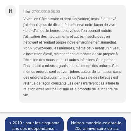
H
hiler
27/01/2010 08:00
Vivant en Côte d'Ivoire et dentiste(ivoirien) installé au privé,
j'ai depuis plus de dix années observé notre façon de vivre.
<br /> J'ai tout le temps observé que l'on pourrait réduire
l'utilisation des médicaments et autres insecticides , en
nettoyant et rendant propre notre environnement immédiat.
<br /> Voyez-vous, les ménages, même ceux ayant un niveau
d'instruction élevé, maintiennent leur cadre de vie propice à
l'éclosion des moustiques et autres infections.Cela part de
l'incapacité à mieux organiser le traitement des ordures.Ces
mêmes ordures sont souvent jetées autour de la maison dans
des endroits toujours humides où l'eau sale des toilettes est
retenue de façon constante.Les gens n'arrivent pas à faire la
relation entre leur paludisme et la propreté de leur cadre de
vie.
< 2010 : pour les cinquante
Nelson-mandela-celebre-le-
ans des indépendances
20e-anniversaire-de-sa-