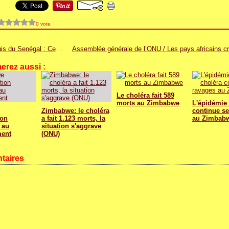
0 vote
Saint-Louis du Senégal : Centre des Oeuvres universitaires
erez aussi :
Le choléra fait 589
morts au Zimbabwe
L'épidémie 
Zimbabwe: le choléra
continue se
ion
a fait 1.123 morts, la
au Zimbab
 au
situation s'aggrave
ent
(ONU)
taires