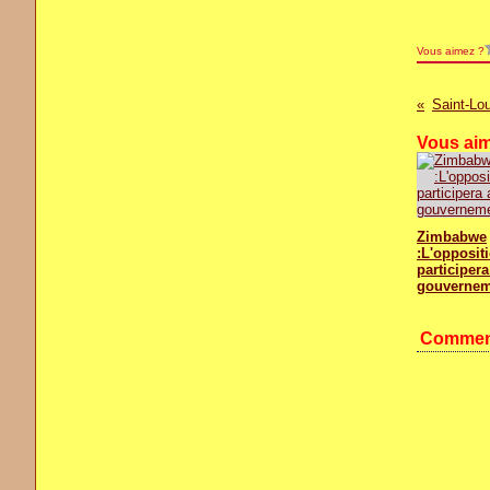
Vous aimez ?
Vous aim
Zimbabwe
:L'opposit
participera
gouvernem
Commen