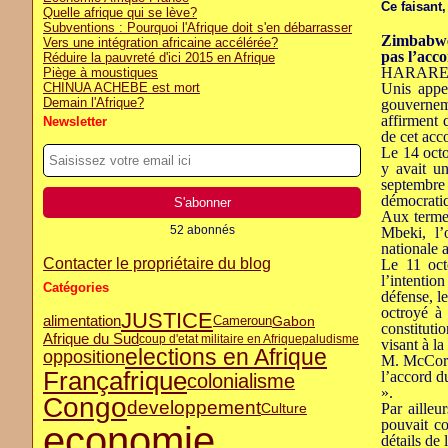
Ce faisant
Quelle afrique qui se lève?
Subventions : Pourquoi l'Afrique doit s'en débarrasser
Zimbabwé 
Vers une intégration africaine accélérée?
pas l’acc
Réduire la pauvreté d'ici 2015 en Afrique
HARARE, Z
Piège à moustiques
CHINUA ACHEBE est mort
Unis appe
Demain l'Afrique?
gouvernem
affirment 
Newsletter
de cet acc
Le 14 octo
y avait u
septembr
démocrati
Aux termes
52 abonnés
Mbeki, l’
nationale 
Contacter le propriétaire du blog
Le 11 oct
l’intentio
Catégories
défense, le
octroyé à 
JUSTICE
alimentation
Cameroun
Gabon
constituti
Afrique du Sud
coup d'etat militaire en Afrique
paludisme
visant à l
elections en Afrique
opposition
M. McCorma
Françafrique
l’accord d
colonialisme
».
Congo
developpement
Par ailleu
Culture
pouvait co
economie
détails de