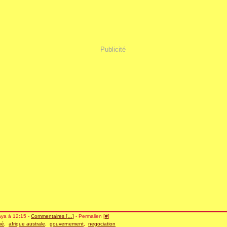
Publicité
aya à 12:15 -
Commentaires [
…
]
- Permalien [
#
]
wé
,
afrique australe
,
gouvernement
,
negociation