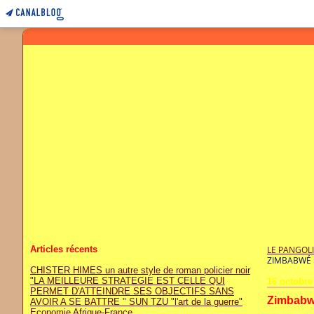
Articles récents
LE PANGOL
ZIMBABWÉ :
CHISTER HIMES un autre style de roman policier noir
"LA MEILLEURE STRATEGIE EST CELLE QUI
16 octobre
PERMET D'ATTEINDRE SES OBJECTIFS SANS
Zimbabwé
AVOIR A SE BATTRE " SUN TZU "l'art de la guerre"
Economie Afrique-France