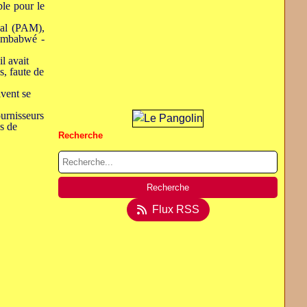
ble pour le
ial (PAM),
Zimbabwé -
l avait
s, faute de
ivent se
ournisseurs
s de
Recherche
Flux RSS