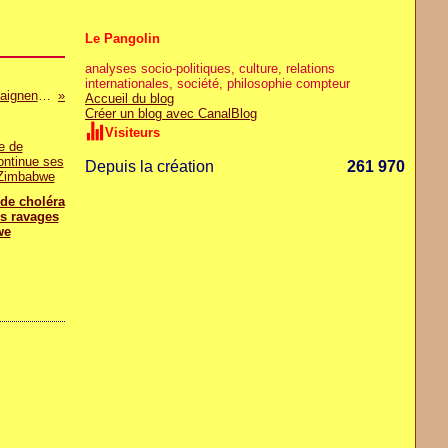
Le Pangolin
analyses socio-politiques, culture, relations
internationales, société, philosophie compteur
Assemblée générale de l’ONU / Les pays africains craignent l’impact des crises actuelles sur les acquis du NEPAD
Accueil du blog
Créer un blog avec CanalBlog
Visiteurs
Depuis la création
261 970
de choléra
s ravages
we