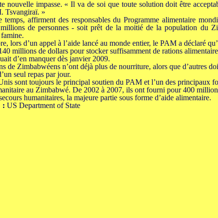
tte nouvelle impasse. « Il va de soi que toute solution doit être accepta
 Tsvangiraï. »
e temps, affirment des responsables du Programme alimentaire mond
millions de personnes - soit prêt de la moitié de la population du 
a famine.
re, lors d’un appel à l’aide lancé au monde entier, le PAM a déclaré qu’i
140 millions de dollars pour stocker suffisamment de rations alimentaire
squait d’en manquer dès janvier 2009.
ns de Zimbabwéens n’ont déjà plus de nourriture, alors que d’autres do
’un seul repas par jour.
Unis sont toujours le principal soutien du PAM et l’un des principaux f
anitaire au Zimbabwé. De 2002 à 2007, ils ont fourni pour 400 million
 secours humanitaires, la majeure partie sous forme d’aide alimentaire.
 :
US Department of State