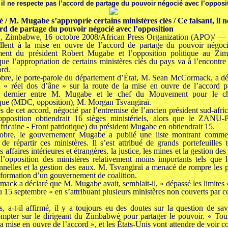
, il ne respecte pas l’accord de partage du pouvoir négocié avec l’opposi
/ M. Mugabe s’approprie certains ministères clés / Ce faisant, il n
ord de partage du pouvoir négocié avec l’opposition
imbabwe, 16 octobre 2008/African Press Organization (APO)/ — L
llent à la mise en ouvre de l’accord de partage du pouvoir négoci
ent du président Robert Mugabe et l’opposition politique au Zi
que l’appropriation de certains ministères clés du pays va à l’encontre 
ord.
bre, le porte-parole du département d’État, M. Sean McCormack, a déc
n « réel dos d’âne » sur la route de la mise en ouvre de l’accord p
e dernier entre M. Mugabe et le chef du Mouvement pour le c
que (MDC, opposition), M. Morgan Tsvangiraï.
 de cet accord, négocié par l’entremise de l’ancien président sud-afr
opposition obtiendrait 16 sièges ministériels, alors que le ZANU
africaine - Front patriotique) du président Mugabe en obtiendrait 15.
obre, le gouvernement Mugabe a publié une liste montrant commen
n de répartir ces ministères. Il s’est attribué de grands portefeuilles 
s affaires intérieures et étrangères, la justice, les mines et la gestion des 
l’opposition des ministères relativement moins importants tels que le
onnelles et la gestion des eaux. M. Tsvangiraï a menacé de rompre les 
a formation d’un gouvernement de coalition.
ck a déclaré que M. Mugabe avait, semblait-il, « dépassé les limites 
u 15 septembre « en s’attribuant plusieurs ministères non couverts par c
rs, a-t-il affirmé, il y a toujours eu des doutes sur la question de sav
mpter sur le dirigeant du Zimbabwé pour partager le pouvoir. « Tout
 la mise en ouvre de l’accord », et les États-Unis vont attendre de voir