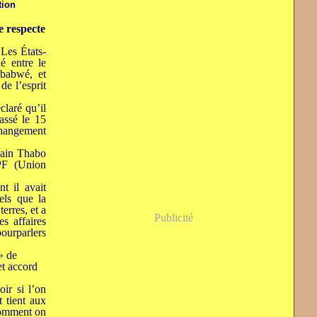
tion
e respecte
es États-
é entre le
mbabwé, et
de l’esprit
laré qu’il
assé le 15
hangement
icain Thabo
-PF (Union
t il avait
tels que la
terres, et a
Publicité
s affaires
pourparlers
» de
et accord
oir si l’on
 tient aux
 comment on