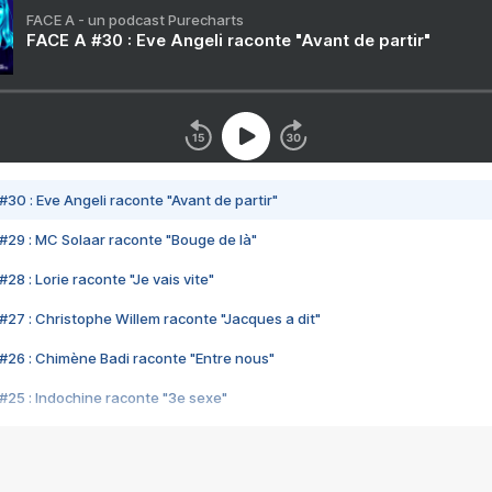
FACE A - un podcast Purecharts
FACE A #30 : Eve Angeli raconte "Avant de partir"
#30 : Eve Angeli raconte "Avant de partir"
#29 : MC Solaar raconte "Bouge de là"
28 : Lorie raconte "Je vais vite"
#27 : Christophe Willem raconte "Jacques a dit"
#26 : Chimène Badi raconte "Entre nous"
#25 : Indochine raconte "3e sexe"
#24 : Zaho raconte "C'est chelou"
#23 : Patrick Bruel raconte "Au café des délices"