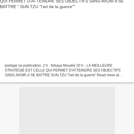
partagé sa publication. 2 h · Kibaya Mouélé 20 h · LA MEILLEURE
STRATÉGIE EST CELLE QUI PERMET D'ATTEINDRE SES OBJECTIFS
SANS AVOIR A SE BATTRE SUN TZU "l'art de la guerre" Read more at
http://www.dicocitations.com/auteur/4246/Sun_Tzu/10.php… A l"heure...