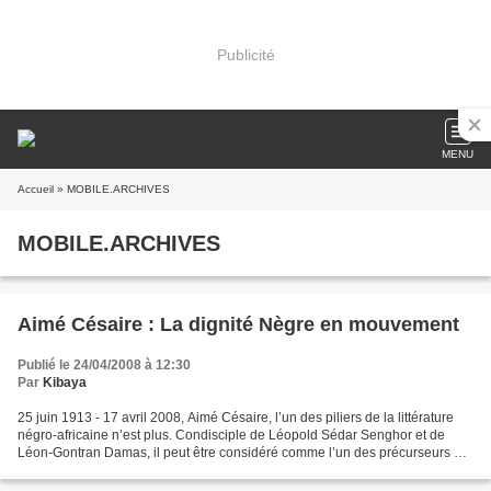
Publicité
MENU
Accueil
» MOBILE.ARCHIVES
MOBILE.ARCHIVES
Aimé Césaire : La dignité Nègre en mouvement
Publié le 24/04/2008 à 12:30
Par
Kibaya
25 juin 1913 - 17 avril 2008, Aimé Césaire, l’un des piliers de la littérature
négro-africaine n’est plus. Condisciple de Léopold Sédar Senghor et de
Léon-Gontran Damas, il peut être considéré comme l’un des précurseurs de
la Négritude. Ecrivain célèbre,...