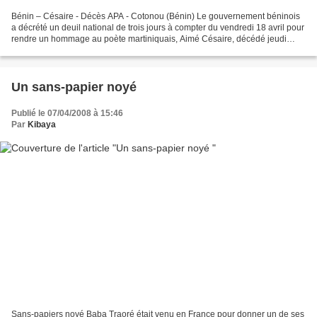
Bénin – Césaire - Décès APA - Cotonou (Bénin) Le gouvernement béninois
a décrété un deuil national de trois jours à compter du vendredi 18 avril pour
rendre un hommage au poète martiniquais, Aimé Césaire, décédé jeudi
matin à l'âge de 94 ans , a appris...
Un sans-papier noyé
Publié le 07/04/2008 à 15:46
Par
Kibaya
Sans-papiers noyé Baba Traoré était venu en France pour donner un de ses