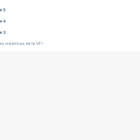
e 5
e 4
e 3
s créatrices de la VF !
e 2
e 1
e Mektoub My Love arrive enfin ! Rencontre avec Shaïn Boumedine et Sal
i : après Toni en famille
elle réalise le bouleversant Dites lui que je l'aime
ais ! Rencontre autour de Vie privée de Rebecca Zlotowski
 de Marguerite, Grave... Rencontre avec Ella Rumpf
 Les Rêveurs, un film intime sur la santé mentale